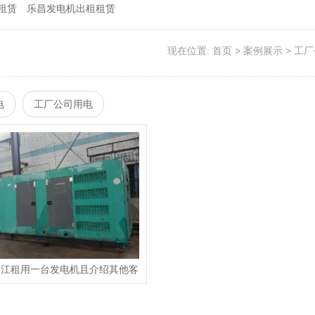
租赁
乐昌发电机出租租赁
现在位置:
首页
>
案例展示
>
工厂
电
工厂公司用电
曲江租用一台发电机且介绍其他客
户给我司